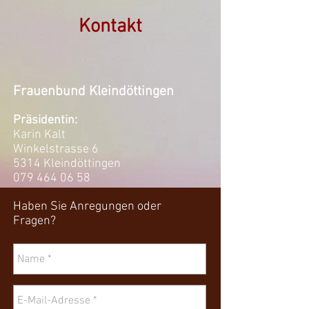
Kontakt
Frauenbund Kleindöttingen
Präsidentin:
Karin Kalt
Winkelstrasse 6
5314 Kleindöttingen
079 464 06 58
Haben Sie Anregungen oder
Fragen?