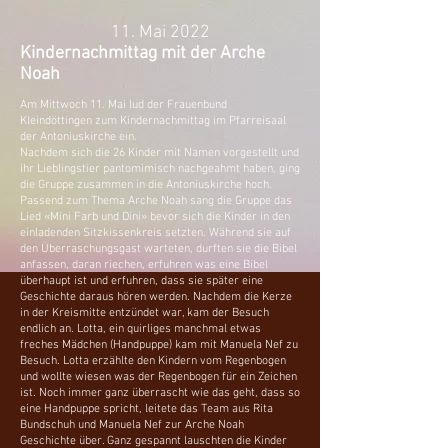
11. Mai 2022
Kindernachmittag mit der Arche
Noah
Am Mittwoch 11. Mai lud der Frauenbund
Kleindöttingen zum Kindernachmittag im Pfarreisaal
der Antoniuskirche ein.
Nachdem sich die 26 Kinder mit Namen vorgestellt und
ihr Lieblingstier pantomimisch nachgeahmt haben, ging
die Gruppe zusammen in die Antoniuskirche hoch.
Passend zum Thema Arche Noah sang die Gruppe das
Lied «Mini Farb und Dini» bevor sich die Kinder in den
einladenden Sitzkissenkreis setzten. Während sie auf
den Überraschungsgast warteten, durften sie die Bibel
anfassen, daran riechen, erfuhren was eine Bibel
überhaupt ist und erfuhren, dass sie später eine
Geschichte daraus hören werden. Nachdem die Kerze
in der Kreismitte entzündet war, kam der Besuch
endlich an. Lotta, ein quirliges manchmal etwas
freches Mädchen (Handpuppe) kam mit Manuela Nef zu
Besuch. Lotta erzählte den Kindern vom Regenbogen
und wollte wiesen was der Regenbogen für ein Zeichen
ist. Noch immer ganz überrascht wie das geht, dass so
eine Handpuppe spricht, leitete das Team aus Rita
Bundschuh und Manuela Nef zur Arche Noah
Geschichte über. Ganz gespannt lauschten die Kinder