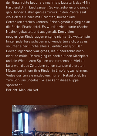
der Geschichte bevor sie nochmals lautstark das «Mini
Farb und Dini» Lied sangen. So viel zuhören und singen
gab Hunger. Daher ging es zurück in den Pfarreisaal
wo sich die Kinder mit Früchten, Kuchen und
Getränken stärken konnten. Frisch gestärkt ging es an
die Farbstiftschachtel. Es wurden viele bunte «Arche
Noahs» gebastelt und ausgemalt. Den vielen
neugierigen Kinderaugen entging nichts. So wollten sie
hinter jede Türe schauen und wunderten sich, was es
so unter einer Kirche alles zu entdecken gibt. Der
Bewegungsdrang war gross, die Kinderschar noch
nicht so müde. Darum ging es hoch auf den Kirchplatz
und die Wiese, zum Spielen und rumrennen. Viel zu
kurz war diese Zeit, denn schon standen die ersten
Mütter bereit, um ihre Kinder in Empfang zu nehmen.
Vieles durften sie entdecken, nur ein Rätsel blieb bis
zum Schluss ungelöst. Wieso kann diese Puppe
sprechen?
Bericht: Manuela Nef