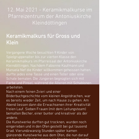
12. Mai 2021 - Keramikmalkurse im
Pfarreizentrum der Antoniuskirche
Kleindöttingen
Keramikmalkurs für Gross und
Klein
Vergangene Woche besuchten 9 Kinder von
Spielgruppenalter bis zur vierten Klasse den
Keramikmalkurs im Pfarreisaal der Antoniuskirche
Kleindöttingen. Nachdem Fabienne Kaufmann und
Manuela Nef die Kinder willkommen geheissen hatten,
durfte jedes eine Tasse und einen Teller oder eine
Schale bemalen. Die Jüngeren begnügten sich mit
Farbe und Pinsel, während die Älteren mit Schablonen
arbeiteten.
Nach einem feinen Zvieri und einer
Bilderbuchgeschichte vom kleinen Angstdrachen, war
es bereits wieder Zeit, um nach Hause zu gehen. Am
Abend liessen dann die Erwachsenen ihrer Kreativität
freien Lauf. Sieben Frauen (mit dem Leitungsteam)
bemalten Becher, einer bunter und kreativer als der
andere.
Die Kunstwerke durften gut trocknen, wurden noch
eingerieben und in den Ofen gestellt bei gut tausend
Grad. Vierundzwanzig Stunden später kamen
glänzende Kunstwerke aus dem Ofen, die nun darauf