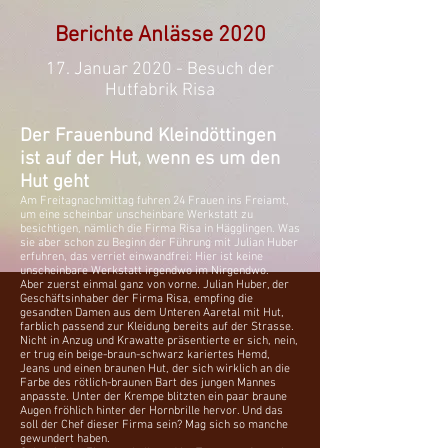
Berichte Anlässe 2020
17. Januar 2020 - Besuch der
Hutfabrik Risa
Der Frauenbund Kleindöttingen
ist auf der Hut, wenn es um den
Hut geht
Am Freitagnachmittag fuhren 24 Frauen ins Freiamt,
um eine scheinbar unscheinbare Werkstatt zu
besichtigen, nämlich die Firma Risa in Hägglingen. Was
sie aber schon zu Beginn der Führung mit Julian Huber
erfuhren, das verriet einwandfrei: Hier ist keine
unscheinbare Werkstatt irgendwo im Nirgendwo.
Aber zuerst einmal ganz von vorne. Julian Huber, der
Geschäftsinhaber der Firma Risa, empfing die
gesandten Damen aus dem Unteren Aaretal mit Hut,
farblich passend zur Kleidung bereits auf der Strasse.
Nicht in Anzug und Krawatte präsentierte er sich, nein,
er trug ein beige-braun-schwarz kariertes Hemd,
Jeans und einen braunen Hut, der sich wirklich an die
Farbe des rötlich-braunen Bart des jungen Mannes
anpasste. Unter der Krempe blitzten ein paar braune
Augen fröhlich hinter der Hornbrille hervor. Und das
soll der Chef dieser Firma sein? Mag sich so manche
gewundert haben.