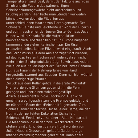
Temperaturen sind ideal, damit der Filz wie auch das
Stroh und die Fasern des palmenartigen
Scheibenblumengewächs nicht austrocknen und
brüchig werden. Hier hätte man Stunden verweilen
können, waren doch die Filzarten aus
unterschiedlichen Haaren von Tieren gemacht. Der
Schönste, Feinste und Leichteste ist wohl der Biberfilz
und somit auch einer der teuren Sorte. Gemäss Julian
Huber wird in Kanada für die Hutproduktion
hauptsächlich Biberhaar benutzt, in Europa hingegen
kommen andere eher Kaninchenhaar. Die Risa
produziert selbst keinen Filz, er wird eingekauft. Auch
das Stroh muss aus dem Ausland zugeführt werden,
ist doch das Freiamt schon seit vielen Jahren nicht
mehr in der Strohproduktion tätig. Es wird aus Asien
wie auch aus Italien importiert. Der berühmte Panama-
Hut, aus Fasern der Palmenpflanze von Hand
hergestellt, stammt aus Ecuador. Denn nur hier wächst
diese einzigartige Pflanze.
Zurück aus dem Keller geht’s in die erste Werkstatt.
Hier werden die Stumpen gedampft, in die Form
gezogen und über einen Holzkopf gestülpt.
Anschliessend geht’s in die Trocknung. Hier wird
genäht, zurechtgeschnitten, die Krempe gebildet und
im nächsten Raum der «Feinschliff» gemacht. Zum
Schluss landet der fertige Hut bei einer Dame, die den
Hut mit der perfekten Dekoration (Schleifen,
Seidenband, Feedern) verschönert. Alles Handarbeit.
Die Maschinen, die in den zwei Werkstatträumen
stehen, sind z.T. hundert Jahre alt und wurden von
Julian Hubers Grossvater gekauft. Da der jetzige
Inhaber Werkzeugmacher gelernt hat, kann er die