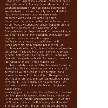
Schon in der Eingangshalle und im Treppenauf- sowie -
abgang lächelten in Postergrössen Menschen mit den
unterschiedlichsten Hüten auf den Köpfen von den
Wänden herab. Es waren keine typischen Models in
illustren-schillernden Luxuskleidern, sondern
Menschen wie du und ich: Junge, Senioren,
Seniorinnen, der Inhaber selbst und noch viele mehr.
An der Wand zwischen zwei grauen Doppeltüren hing
eine alte Stempeluhr und ein Gestell für die
Stempelkarten der Angestellten. Kurzum es wirkte, als
wäre hier die Zeit stehen geblieben. Und Julian Huber
begann zu erzählen, wie alles begann.
Die Frauen erfuhren also, dass Wohlen im 19.
Jahrhundert mal als Kleinparis bekannt war. Die
Strohproduktion für die Strohhüte florierte und Wohlen
wurde nach Paris und Mailand im gleichen Atemzug
genannt. Anfangs der 30er Jahre des 20. Jahrhundert
übernahm ein gewisser Martin Richner und Joseph Sax
(der Grossvater des Firmeninhabers) die
Strohhutwerkstatt, aus den 2 Nachnamen entstand der
Name Risa. Während der Kriegszeit war Kreativität
gefragt, so wurden weniger Hüte gefertigt, dafür
praktischerweise Früchte und Kartoffeln getrocknet
und mit einer umfunktionierten Teigmaschine Knöpfe
hergestellt. Heute werden hier hauptsächlich Hüte
produziert und das wollten die Frauen mit eigenen
Augen sehen.
Zuerst ging es in den Keller. Dieser Raum wird liebevoll
der Stumpenkeller genannt. Keine Sorge, hier werden
keine Zigarren verkauft und konsumiert. Hier werden
die Stumpen, nämlich die Rohfassung der Hüte (die
Stumpe) aufbewahrt. Die Luftfeuchtigkeit und kühle