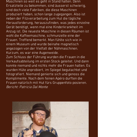
Maschinen so weit es geht in Stand halten. Denn
Ersatzteile zu bekommen, sind äusserst schwierig,
sind doch viele Fabriken, die diese Maschinen
produziert haben, schon lange zugegangen. Also ist
neben der Filzverarbeitung zum Hut die tägliche
Herausforderung, herauszufinden, was jedes einzelne
Gerät benötigt, wenn mal eine Kinderkrankheit im
Anzug ist. Die neueste Maschine in diesen Räumen ist
wohl die Kaffeemaschine, schmunzelte eine der
Frauen. Treffend bemerkt. Man fühlte sich wie in
einem Museum und wurde beinahe magnetisch
angezogen von der Vielfalt der Nähmaschinen.
Kurzum, es war eine Augenweide.
Zum Schluss der Führung wurden die Frauen in die
Verkaufsabteilung im ersten Stock geleitet. Und dann
konnte niemand und nichts mehr die Frauen halten. Es
wurden Hüte anprobiert, im Spiegel begutachtet und
fotografiert. Niemand genierte sich und genoss die
Komplimente. Nach dem feinen Apéro durften die
Frauen natürlich mit Hut fürs Gruppenfoto posieren.
Bericht: Patricia Dal Monte