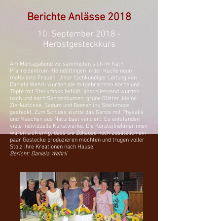
Berichte Anlässe 2018
10. September 2018 -
Herbstgesteckkurs
Am Montagabend versammelten sich im Kath.
Pfarreizentrum Kleindöttingen in der Küche neun
motivierte Frauen. Unter fachkundiger Leitung von
Daniela Wehrli wurden die mitgebrachten Körbe und
Töpfe mit Steckmoos befüllt, anschliessend wurden
nach und nach Sonnenblumen, grüne Blätter, kleine
Zierkürbisse, Sedum und Beeren ins Steckmoos
gesteckt. Zum Schluss wurde das Ganze mit Physalis
und Maschen aus Naturbast verziert. Es entstanden
viele individuelle Kunstwerke. Die Kursteilnehmerinnen
waren sich einig, dass sie Zuhause noch zusätzlich ein
paar Gestecke produzieren möchten und trugen voller
Stolz ihre Kreationen nach Hause.
Bericht: Daniela Wehrli